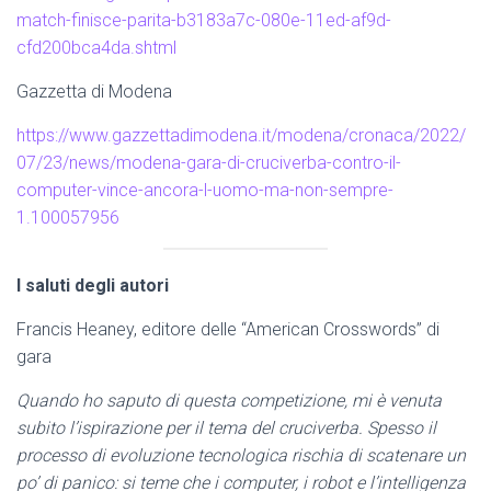
match-finisce-parita-b3183a7c-080e-11ed-af9d-
cfd200bca4da.shtml
Gazzetta di Modena
https://www.gazzettadimodena.it/modena/cronaca/2022/
07/23/news/modena-gara-di-cruciverba-contro-il-
computer-vince-ancora-l-uomo-ma-non-sempre-
1.100057956
I saluti degli autori
Francis Heaney, editore delle “American Crosswords” di
gara
Quando ho saputo di questa competizione, mi è venuta
subito l’ispirazione per il tema del cruciverba. Spesso il
processo di evoluzione tecnologica rischia di scatenare un
po’ di panico: si teme che i computer, i robot e l’intelligenza