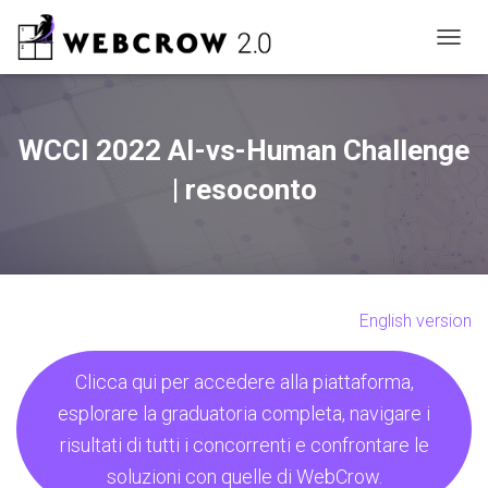
N
A
V
I
G
WCCI 2022 AI-vs-Human Challenge
A
Z
| resoconto
I
O
N
E
T
O
English version
G
G
L
Clicca qui per accedere alla piattaforma,
E
esplorare la graduatoria completa, navigare i
risultati di tutti i concorrenti e confrontare le
soluzioni con quelle di WebCrow.