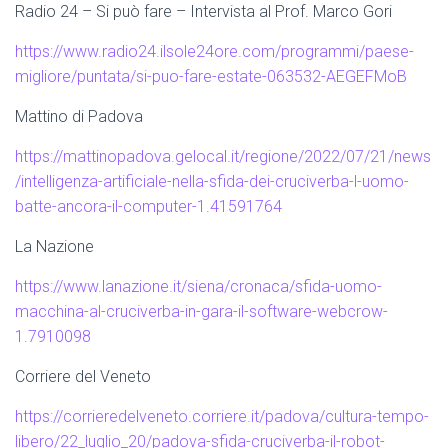
Radio 24 – Si può fare – Intervista al Prof. Marco Gori
https://www.radio24.ilsole24ore.com/programmi/paese-
migliore/puntata/si-puo-fare-estate-063532-AEGEFMoB
Mattino di Padova
https://mattinopadova.gelocal.it/regione/2022/07/21/news
/intelligenza-artificiale-nella-sfida-dei-cruciverba-l-uomo-
batte-ancora-il-computer-1.41591764
La Nazione
https://www.lanazione.it/siena/cronaca/sfida-uomo-
macchina-al-cruciverba-in-gara-il-software-webcrow-
1.7910098
Corriere del Veneto
https://corrieredelveneto.corriere.it/padova/cultura-tempo-
libero/22_luglio_20/padova-sfida-cruciverba-il-robot-